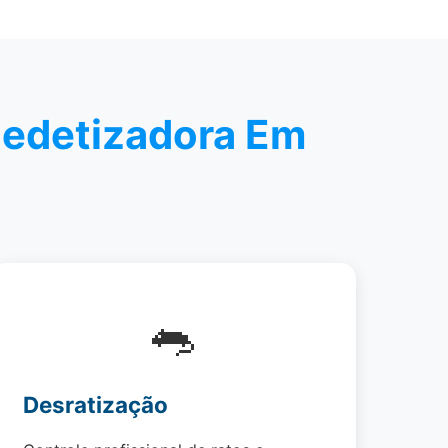
Dedetizadora Em
🐀
Desratização