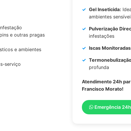
Gel Inseticida:
Idea
ambientes sensívei
infestação
Pulverização Dire
upins e outras pragas
infestações
Iscas Monitoradas
sticos e ambientes
Termonebulização
s-serviço
profunda
Atendimento 24h pa
Francisco Morato!
Emergência 24h