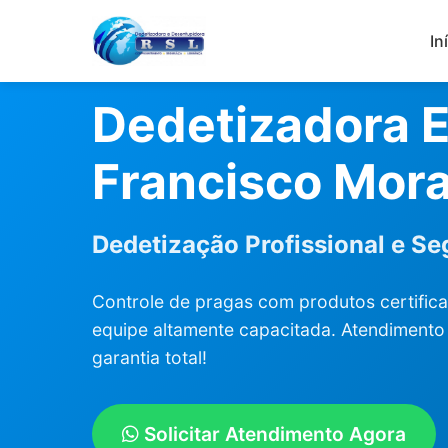
In
Dedetizadora 
Francisco Mor
Dedetização Profissional e S
Controle de pragas com produtos certifica
equipe altamente capacitada. Atendimento 
garantia total!
Solicitar Atendimento Agora