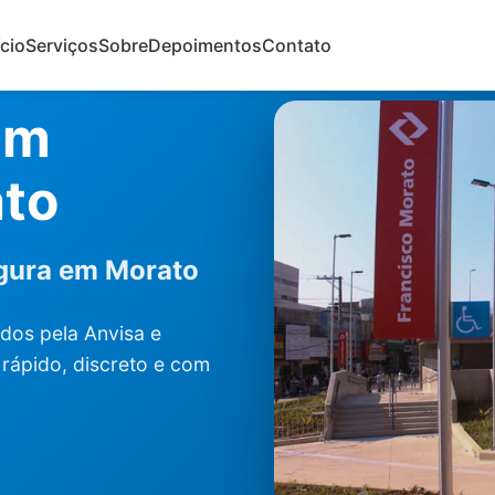
ício
Serviços
Sobre
Depoimentos
Contato
Em
ato
egura em Morato
dos pela Anvisa e
rápido, discreto e com