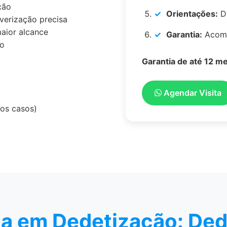
ção
Orientações:
Da
lverização precisa
aior alcance
Garantia:
Acomp
o
Garantia de até 12 m
Agendar Visita
dos casos)
a em Dedetização: Ded